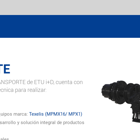
TE
ANSPORTE de ETU i+D, cuenta con
́cnica para realizar:
quipos marca:
Texelis (MPMX16/ MPX1)
sarrollo y solución integral de productos
ales.