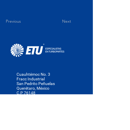
Previous
Next
Cuauhtémoc No. 3
Fracc Industrial
San Pedrito Peñuelas
Querétaro, México
C.P 76148
+52 (442) 220 6895
contacto@etu.mx