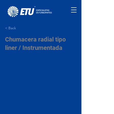
< Back
Chumacera radial tipo
liner / Instrumentada