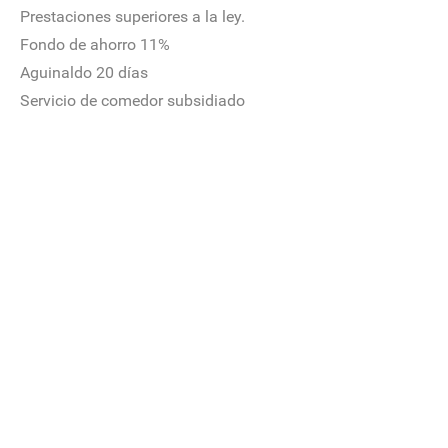
Prestaciones superiores a la ley.
Fondo de ahorro 11%
Aguinaldo 20 días
Servicio de comedor subsidiado
Uniformes de trabajo
Premio de asistencia y puntualidad
Cuauhtémoc No. 3
Fracc Industrial
San Pedrito Peñuelas
Querétaro, México
C.P 76148
+52 (442) 220 6895